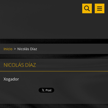
Inicio
>
Nicolás Díaz
NICOLÁS DÍAZ
Xogador