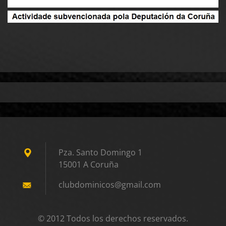
Pza. Santo Domingo 1
15001 A Coruña
clubdomi
nicos@gm
ail.com
© 2012 Todos los derechos reservados.