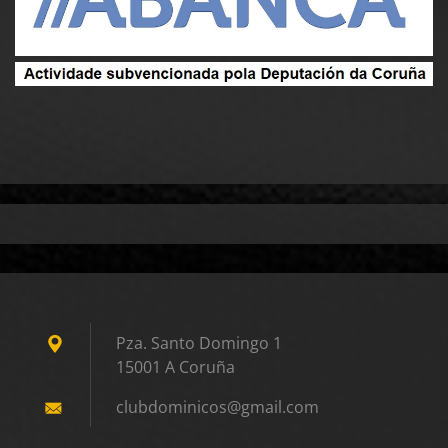
Pza. Santo Domingo 1
15001 A Coruña
clubdomi
nicos@gm
ail.com