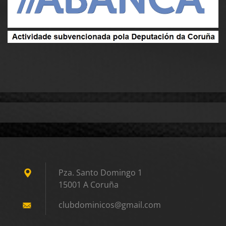
Pza. Santo Domingo 1
15001 A Coruña
clubdomi
nicos@gm
ail.com