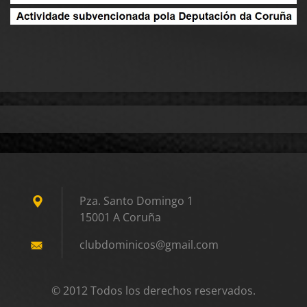
Pza. Santo Domingo 1
15001 A Coruña
clubdomi
nicos@gm
ail.com
© 2012 Todos los derechos reservados.