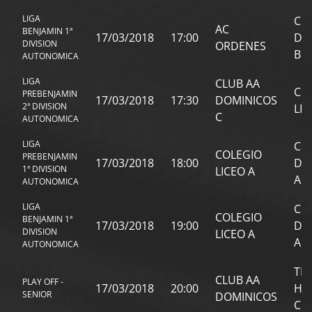
LIGA
CL
AC
BENJAMIN 1ª
17/03/2018
17:00
DO
DIVISION
ORDENES
B
AUTONOMICA
LIGA
CLUB AA
CO
PREBENJAMIN
17/03/2018
17:30
DOMINICOS
2ª DIVISION
LIC
C
AUTONOMICA
LIGA
CL
COLEGIO
PREBENJAMIN
17/03/2018
18:00
DO
1ª DIVISION
LICEO A
A
AUTONOMICA
LIGA
CL
COLEGIO
BENJAMIN 1ª
17/03/2018
19:00
DO
DIVISION
LICEO A
A
AUTONOMICA
TR
CLUB AA
PLAY OFF -
17/03/2018
20:00
HO
SENIOR
DOMINICOS
CL