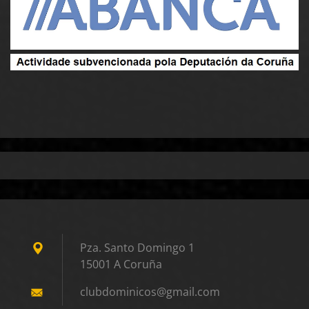
Pza. Santo Domingo 1
15001 A Coruña
clubdomi
nicos@gm
ail.com