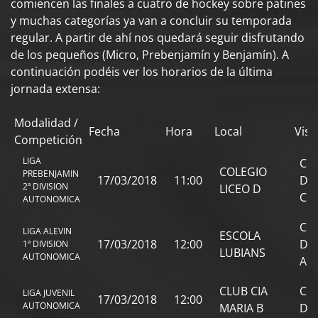
comiencen las finales a cuatro de hockey sobre patines
y muchas categorías ya van a concluir su temporada
regular. A partir de ahí nos quedará seguir disfrutando
de los pequeños (Micro, Prebenjamín y Benjamín). A
continuación podéis ver los horarios de la última
jornada extensa:
Modalidad /
Fecha
Hora
Local
Visi
Competición
LIGA
CL
COLEGIO
PREBENJAMIN
17/03/2018
11:00
DO
2ª DIVISION
LICEO D
C
AUTONOMICA
CL
LIGA ALEVIN
ESCOLA
17/03/2018
12:00
DO
1ª DIVISION
LUBIANS
AUTONOMICA
A
CLUB CIA
CL
LIGA JUVENIL
17/03/2018
12:00
AUTONOMICA
MARIA B
DO