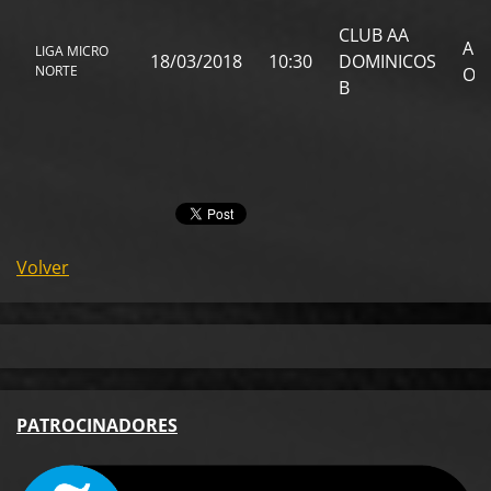
CLUB AA
AD
LIGA MICRO
18/03/2018
10:30
DOMINICOS
NORTE
OB
B
Volver
PA
TROCINADORES