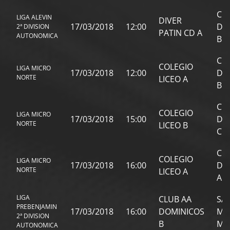
CL
LIGA ALEVIN
DIVER
17/03/2018
12:00
DO
2ª DIVISION
PATIN CD A
AUTONOMICA
B
CL
COLEGIO
LIGA MICRO
17/03/2018
12:00
DO
NORTE
LICEO A
B
CL
COLEGIO
LIGA MICRO
17/03/2018
15:00
DO
NORTE
LICEO B
C
CL
COLEGIO
LIGA MICRO
17/03/2018
16:00
DO
NORTE
LICEO A
A
LIGA
CLUB AA
SA
PREBENJAMIN
17/03/2018
16:00
DOMINICOS
MA
2ª DIVISION
B
MA
AUTONOMICA