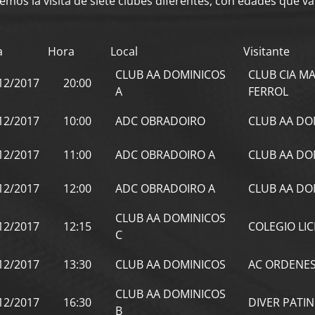
iremos la visita de siete clubes diferentes, con edades que v
a
Hora
Local
Visitante
CLUB AA DOMINICOS
CLUB CIA MA
12/2017
20:00
A
FERROL
12/2017
10:00
ADC OBRADOIRO
CLUB AA DO
12/2017
11:00
ADC OBRADOIRO A
CLUB AA DO
12/2017
12:00
ADC OBRADOIRO A
CLUB AA DO
CLUB AA DOMINICOS
12/2017
12:15
COLEGIO LIC
C
12/2017
13:30
CLUB AA DOMINICOS
AC ORDENE
CLUB AA DOMINICOS
12/2017
16:30
DIVER PATIN
B