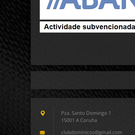
Pza. Santo Domingo 1
15001 A Coruña
clubdomi
nicos@gm
ail.com