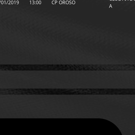
/01/2019
13:00
CP OROSO
A