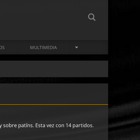
OS
MULTIMEDIA
sobre patíns. Esta vez con 14 partidos.