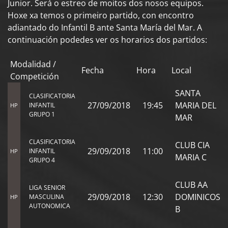
Junior. Será o estreo de moitos dos nosos equipos.
Hoxe xa temos o primeiro partido, con encontro
adiantado do Infantil B ante Santa María del Mar. A
continuación podedes ver os horarios dos partidos:
Modalidad /
Fecha
Hora
Local
Competición
SANTA
CLASIFICATORIA
27/09/2018
19:45
MARIA DEL
INFANTIL
HP
GRUPO 1
MAR
CLASIFICATORIA
CLUB CIA
29/09/2018
11:00
INFANTIL
HP
MARIA C
GRUPO 4
CLUB AA
LIGA SENIOR
29/09/2018
12:30
DOMINICOS
MASCULINA
HP
AUTONOMICA
B