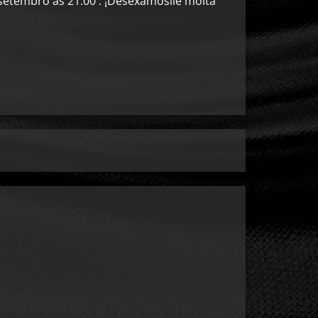
setembro as 21:00 . ¡Desexámoslle moita