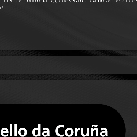
imeiro encontro da liga, que será o próximo venres 21 de 
r!