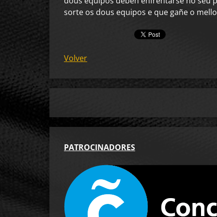
dous equipos deben enfrentarse no seu pr
sorte os dous equipos e que gañe o mello
Volver
PA
TROCINADORES