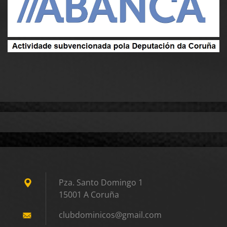
Pza. Santo Domingo 1
15001 A Coruña
clubdomi
nicos@gm
ail.com